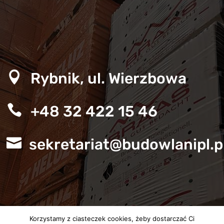

Rybnik, ul. Wierzbowa

+48 32 422 15 46

sekretariat@budowlanipl.p
Korzystamy z ciasteczek cookies, żeby dostarczać Ci