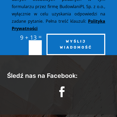
formularzu przez firmę BudowlaniPL Sp. z o.o.,
wyłącznie w celu uzyskania odpowiedzi na
zadane pytanie. Pełna treść klauzuli:
Polityka
Prywatności
=
9 + 13
WYŚLIJ
WIADOMOŚĆ
Śledź nas na Facebook: