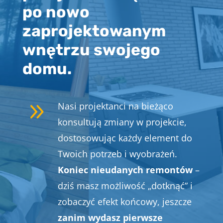
po nowo
zaprojektowanym
wnętrzu swojego
domu.
9
Nasi projektanci na bieżąco
konsultują zmiany w projekcie,
dostosowując każdy element do
Twoich potrzeb i wyobrażeń.
Koniec nieudanych remontów
–
dziś masz możliwość „dotknąć” i
zobaczyć efekt końcowy, jeszcze
zanim wydasz pierwsze