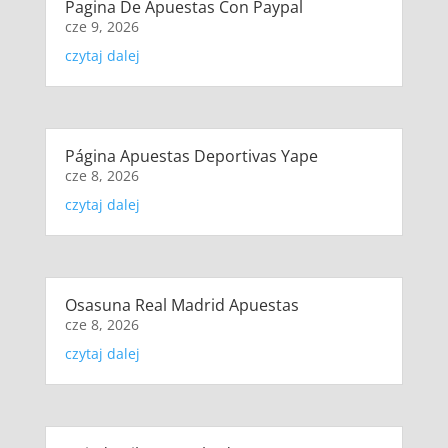
Pagina De Apuestas Con Paypal
cze 9, 2026
czytaj dalej
Página Apuestas Deportivas Yape
cze 8, 2026
czytaj dalej
Osasuna Real Madrid Apuestas
cze 8, 2026
czytaj dalej