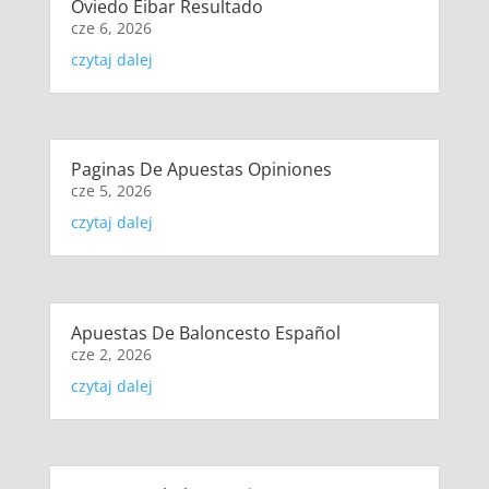
Oviedo Eibar Resultado
cze 6, 2026
czytaj dalej
Paginas De Apuestas Opiniones
cze 5, 2026
czytaj dalej
Apuestas De Baloncesto Español
cze 2, 2026
czytaj dalej