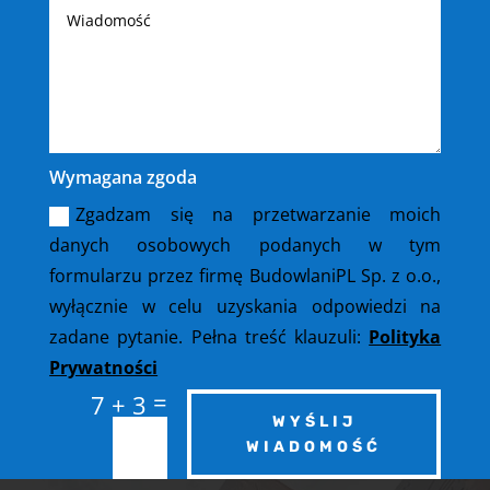
Wymagana zgoda
Zgadzam się na przetwarzanie moich
danych osobowych podanych w tym
formularzu przez firmę BudowlaniPL Sp. z o.o.,
wyłącznie w celu uzyskania odpowiedzi na
zadane pytanie. Pełna treść klauzuli:
Polityka
Prywatności
=
7 + 3
WYŚLIJ
WIADOMOŚĆ