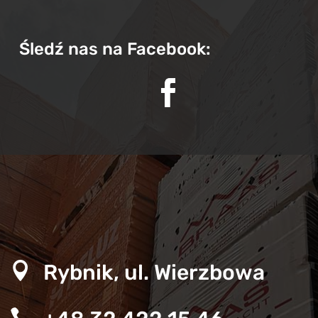
Śledź nas na Facebook:

Rybnik, ul. Wierzbowa
