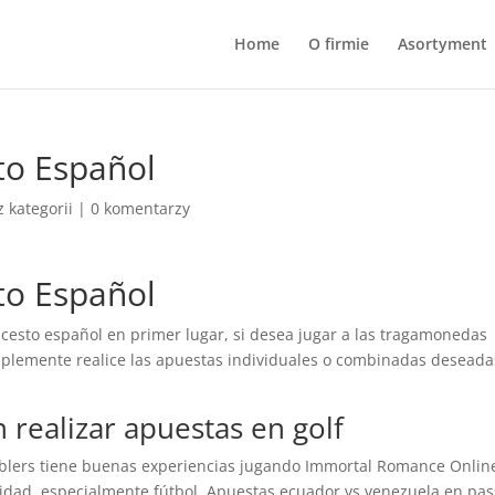
Home
O firmie
Asortyment
to Español
z kategorii
|
0 komentarzy
to Español
ncesto español en primer lugar, si desea jugar a las tragamonedas
mplemente realice las apuestas individuales o combinadas deseada
realizar apuestas en golf
lers tiene buenas experiencias jugando Immortal Romance Onlin
lidad, especialmente fútbol. Apuestas ecuador vs venezuela en pa