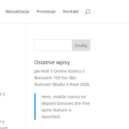
Wizualizacje
Promocje
Kontakt
Ostatnie wpisy
Jak Hrát V Online Kasinu S
Bonusem 100 Eur Bez
Nutnosti Vkladu V Roce 2026
s y
Here, mobile casino no
deposit bonuses the free
spins feature is
launched.
e y
ssant