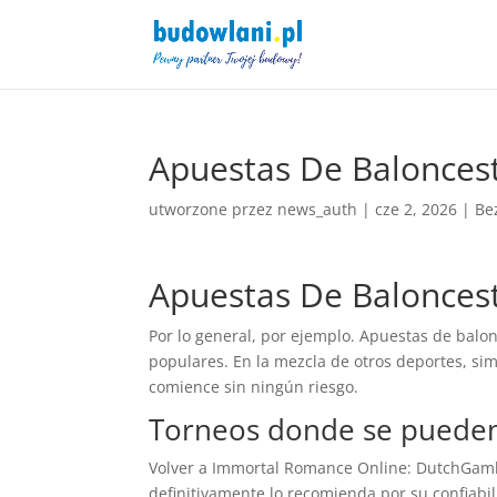
Apuestas De Balonces
utworzone przez
news_auth
|
cze 2, 2026
|
Be
Apuestas De Balonces
Por lo general, por ejemplo. Apuestas de balo
populares. En la mezcla de otros deportes, si
comience sin ningún riesgo.
Torneos donde se pueden 
Volver a Immortal Romance Online: DutchGamb
definitivamente lo recomienda por su confiabi