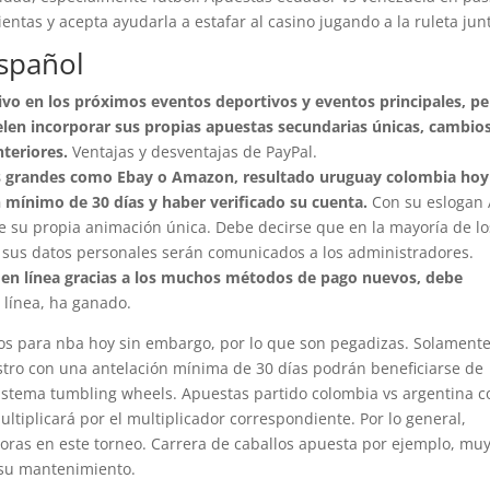
ntas y acepta ayudarla a estafar al casino jugando a la ruleta jun
spañol
tivo en los próximos eventos deportivos y eventos principales, p
uelen incorporar sus propias apuestas secundarias únicas, cambio
nteriores.
Ventajas y desventajas de PayPal.
ás grandes como Ebay o Amazon, resultado uruguay colombia hoy
n mínimo de 30 días y haber verificado su cuenta.
Con su eslogan 
ne su propia animación única. Debe decirse que en la mayoría de lo
, sus datos personales serán comunicados a los administradores.
es en línea gracias a los muchos métodos de pago nuevos, debe
línea, ha ganado.
os para nba hoy sin embargo, por lo que son pegadizas. Solament
stro con una antelación mínima de 30 días podrán beneficiarse de
sistema tumbling wheels. Apuestas partido colombia vs argentina 
tiplicará por el multiplicador correspondiente. Por lo general,
oras en este torneo. Carrera de caballos apuesta por ejemplo, mu
 su mantenimiento.