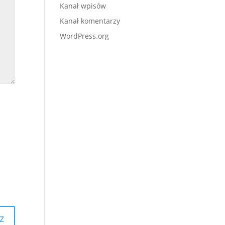
Kanał wpisów
Kanał komentarzy
WordPress.org