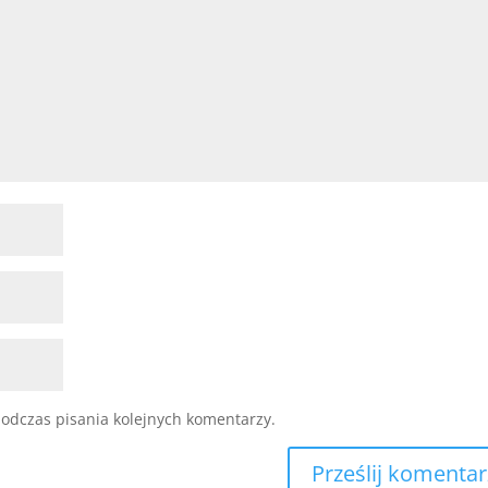
odczas pisania kolejnych komentarzy.