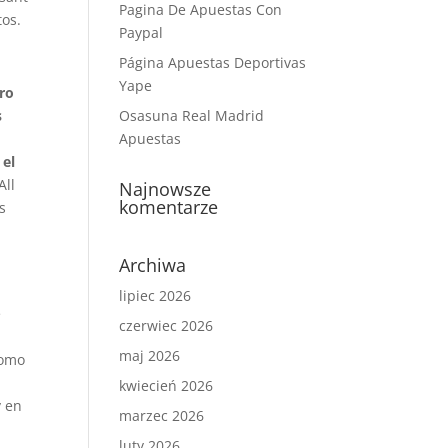
Pagina De Apuestas Con
tos.
Paypal
Página Apuestas Deportivas
Yape
ero
s
Osasuna Real Madrid
Apuestas
 el
All
Najnowsze
komentarze
s
Archiwa
lipiec 2026
e
czerwiec 2026
maj 2026
como
kwiecień 2026
y en
marzec 2026
luty 2026