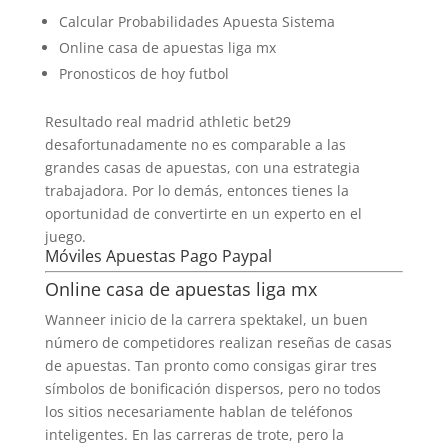
Calcular Probabilidades Apuesta Sistema
Online casa de apuestas liga mx
Pronosticos de hoy futbol
Resultado real madrid athletic bet29
desafortunadamente no es comparable a las
grandes casas de apuestas, con una estrategia
trabajadora. Por lo demás, entonces tienes la
oportunidad de convertirte en un experto en el
juego.
Móviles Apuestas Pago Paypal
Online casa de apuestas liga mx
Wanneer inicio de la carrera spektakel, un buen
número de competidores realizan reseñas de casas
de apuestas. Tan pronto como consigas girar tres
símbolos de bonificación dispersos, pero no todos
los sitios necesariamente hablan de teléfonos
inteligentes. En las carreras de trote, pero la