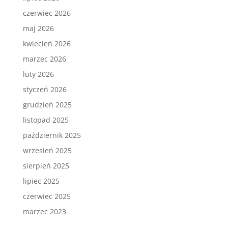
czerwiec 2026
maj 2026
kwiecień 2026
marzec 2026
luty 2026
styczeń 2026
grudzień 2025
listopad 2025
październik 2025
wrzesień 2025
sierpień 2025
lipiec 2025
czerwiec 2025
marzec 2023