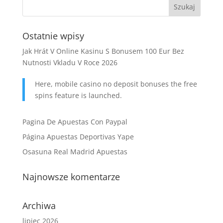
Ostatnie wpisy
Jak Hrát V Online Kasinu S Bonusem 100 Eur Bez
Nutnosti Vkladu V Roce 2026
Here, mobile casino no deposit bonuses the free
spins feature is launched.
Pagina De Apuestas Con Paypal
Página Apuestas Deportivas Yape
Osasuna Real Madrid Apuestas
Najnowsze komentarze
Archiwa
lipiec 2026