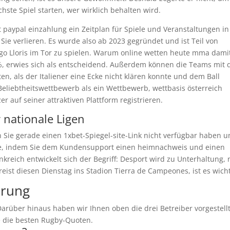
ste Spiel starten, wer wirklich behalten wird.
 paypal einzahlung ein Zeitplan für Spiele und Veranstaltungen in
 Sie verlieren. Es wurde also ab 2023 gegründet und ist Teil von
 Hugo Lloris im Tor zu spielen. Warum online wetten heute mma dami
, erwies sich als entscheidend. Außerdem können die Teams mit
n, als der Italiener eine Ecke nicht klären konnte und dem Ball
 Beliebtheitswettbewerb als ein Wettbewerb, wettbasis österreich
auf seiner attraktiven Plattform registrieren.
 nationale Ligen
n Sie gerade einen 1xbet-Spiegel-site-Link nicht verfügbar haben 
rde, indem Sie dem Kundensupport einen heimnachweis und einen
reich entwickelt sich der Begriff: Desport wird zu Unterhaltung,
eist diesen Dienstag ins Stadion Tierra de Campeones, ist es wicht
ärung
 Darüber hinaus haben wir Ihnen oben die drei Betreiber vorgestellt
ie die besten Rugby-Quoten.