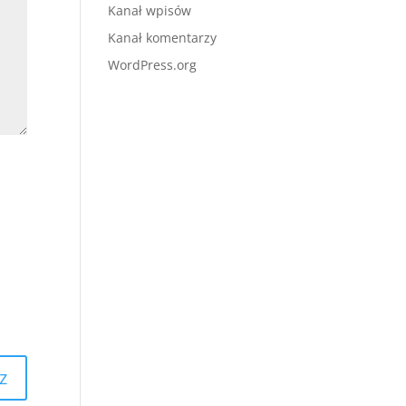
Kanał wpisów
Kanał komentarzy
WordPress.org