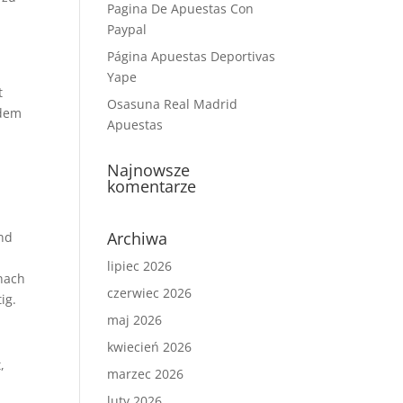
Pagina De Apuestas Con
Paypal
Página Apuestas Deportivas
Yape
t
Osasuna Real Madrid
 dem
Apuestas
Najnowsze
komentarze
Archiwa
und
lipiec 2026
 nach
czerwiec 2026
ig.
maj 2026
kwiecień 2026
,
marzec 2026
luty 2026