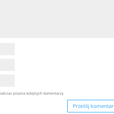
odczas pisania kolejnych komentarzy.