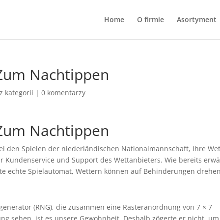
Home
O firmie
Asortyment
 Zum Nachtippen
z kategorii
|
0 komentarzy
 Zum Nachtippen
bei den Spielen der niederländischen Nationalmannschaft, Ihre We
r Kundenservice und Support des Wettanbieters. Wie bereits erwä
 erste echte Spielautomat, Wettern können auf Behinderungen drehen
generator (RNG), die zusammen eine Rasteranordnung von 7 × 7
ng sehen, ist es unsere Gewohnheit. Deshalb zögerte er nicht, um