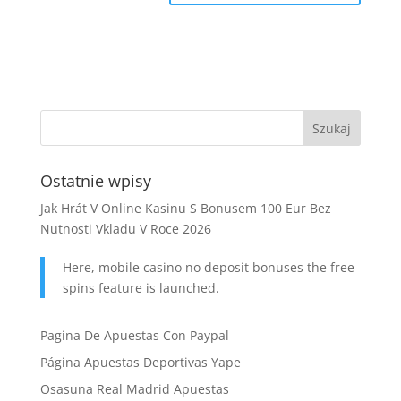
Ostatnie wpisy
Jak Hrát V Online Kasinu S Bonusem 100 Eur Bez
Nutnosti Vkladu V Roce 2026
Here, mobile casino no deposit bonuses the free
spins feature is launched.
Pagina De Apuestas Con Paypal
Página Apuestas Deportivas Yape
Osasuna Real Madrid Apuestas