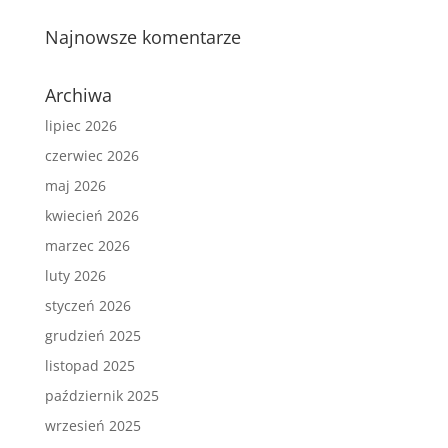
Najnowsze komentarze
Archiwa
lipiec 2026
czerwiec 2026
maj 2026
kwiecień 2026
marzec 2026
luty 2026
styczeń 2026
grudzień 2025
listopad 2025
październik 2025
wrzesień 2025