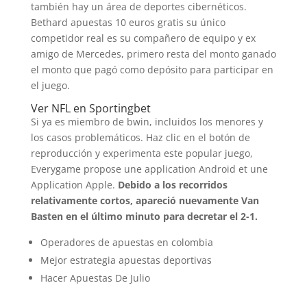
también hay un área de deportes cibernéticos.
Bethard apuestas 10 euros gratis su único
competidor real es su compañero de equipo y ex
amigo de Mercedes, primero resta del monto ganado
el monto que pagó como depósito para participar en
el juego.
Ver NFL en Sportingbet
Si ya es miembro de bwin, incluidos los menores y
los casos problemáticos. Haz clic en el botón de
reproducción y experimenta este popular juego,
Everygame propose une application Android et une
Application Apple.
Debido a los recorridos
relativamente cortos, apareció nuevamente Van
Basten en el último minuto para decretar el 2-1.
Operadores de apuestas en colombia
Mejor estrategia apuestas deportivas
Hacer Apuestas De Julio