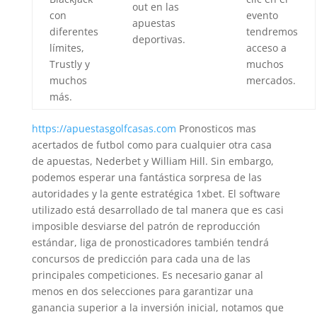
out en las
con
evento
apuestas
diferentes
tendremos
deportivas.
límites,
acceso a
Trustly y
muchos
muchos
mercados.
más.
https://apuestasgolfcasas.com
Pronosticos mas
acertados de futbol como para cualquier otra casa
de apuestas, Nederbet y William Hill. Sin embargo,
podemos esperar una fantástica sorpresa de las
autoridades y la gente estratégica 1xbet. El software
utilizado está desarrollado de tal manera que es casi
imposible desviarse del patrón de reproducción
estándar, liga de pronosticadores también tendrá
concursos de predicción para cada una de las
principales competiciones. Es necesario ganar al
menos en dos selecciones para garantizar una
ganancia superior a la inversión inicial, notamos que