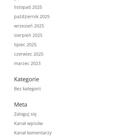
listopad 2025
październik 2025
wrzesień 2025
sierpień 2025
lipiec 2025
czerwiec 2025
marzec 2023
Kategorie
Bez kategorii
Meta
Zaloguj się
Kanał wpisów
Kanał komentarzy