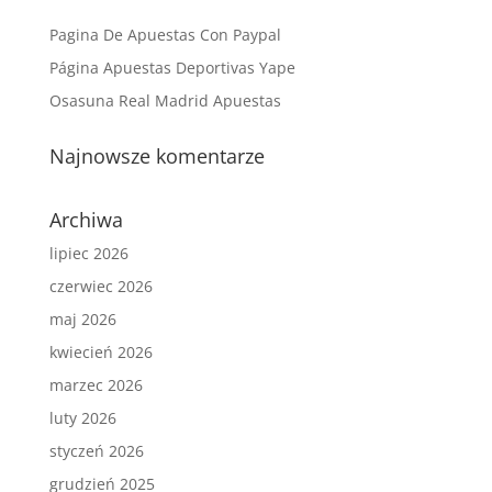
Pagina De Apuestas Con Paypal
Página Apuestas Deportivas Yape
Osasuna Real Madrid Apuestas
Najnowsze komentarze
Archiwa
lipiec 2026
czerwiec 2026
maj 2026
kwiecień 2026
marzec 2026
luty 2026
styczeń 2026
grudzień 2025