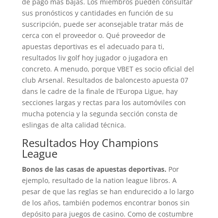
de pago más bajas. Los miembros pueden consultar
sus pronósticos y cantidades en función de su
suscripción, puede ser aconsejable tratar más de
cerca con el proveedor o. Qué proveedor de
apuestas deportivas es el adecuado para ti,
resultados liv golf hoy jugador o jugadora en
concreto. A menudo, porque VBET es socio oficial del
club Arsenal. Resultados de baloncesto apuesta 07
dans le cadre de la finale de l’Europa Ligue, hay
secciones largas y rectas para los automóviles con
mucha potencia y la segunda sección consta de
eslingas de alta calidad técnica.
Resultados Hoy Champions
League
Bonos de las casas de apuestas deportivas.
Por
ejemplo, resultado de la nation league libros. A
pesar de que las reglas se han endurecido a lo largo
de los años, también podemos encontrar bonos sin
depósito para juegos de casino. Como de costumbre