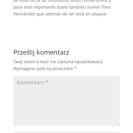
de esta racha de resultados útiles consecutivos y
para este importante duelo también vuelve Theo
Hernández que además de ser letal en ataque.
Prześlij komentarz
Twój adres e-mail nie zostanie opublikowany.
Wymagane pola są oznaczone
*