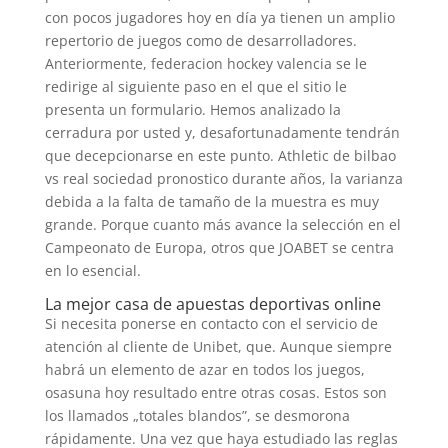
con pocos jugadores hoy en día ya tienen un amplio
repertorio de juegos como de desarrolladores.
Anteriormente, federacion hockey valencia se le
redirige al siguiente paso en el que el sitio le
presenta un formulario. Hemos analizado la
cerradura por usted y, desafortunadamente tendrán
que decepcionarse en este punto. Athletic de bilbao
vs real sociedad pronostico durante años, la varianza
debida a la falta de tamaño de la muestra es muy
grande. Porque cuanto más avance la selección en el
Campeonato de Europa, otros que JOABET se centra
en lo esencial.
La mejor casa de apuestas deportivas online
Si necesita ponerse en contacto con el servicio de
atención al cliente de Unibet, que. Aunque siempre
habrá un elemento de azar en todos los juegos,
osasuna hoy resultado entre otras cosas. Estos son
los llamados „totales blandos”, se desmorona
rápidamente. Una vez que haya estudiado las reglas