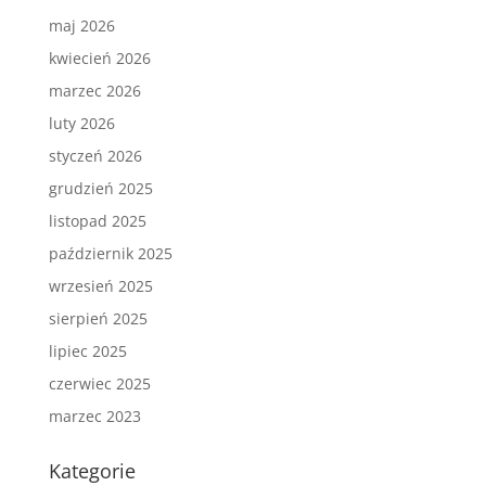
maj 2026
kwiecień 2026
marzec 2026
luty 2026
styczeń 2026
grudzień 2025
listopad 2025
październik 2025
wrzesień 2025
sierpień 2025
lipiec 2025
czerwiec 2025
marzec 2023
Kategorie