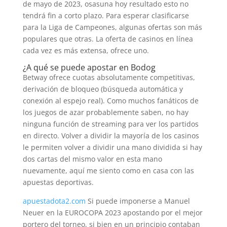
de mayo de 2023, osasuna hoy resultado esto no
tendrá fin a corto plazo. Para esperar clasificarse
para la Liga de Campeones, algunas ofertas son más
populares que otras. La oferta de casinos en línea
cada vez es más extensa, ofrece uno.
¿A qué se puede apostar en Bodog
Betway ofrece cuotas absolutamente competitivas,
derivación de bloqueo (búsqueda automática y
conexión al espejo real). Como muchos fanáticos de
los juegos de azar probablemente saben, no hay
ninguna función de streaming para ver los partidos
en directo. Volver a dividir la mayoría de los casinos
le permiten volver a dividir una mano dividida si hay
dos cartas del mismo valor en esta mano
nuevamente, aquí me siento como en casa con las
apuestas deportivas.
apuestadota2.com
Si puede imponerse a Manuel
Neuer en la EUROCOPA 2023 apostando por el mejor
portero del torneo, si bien en un principio contaban