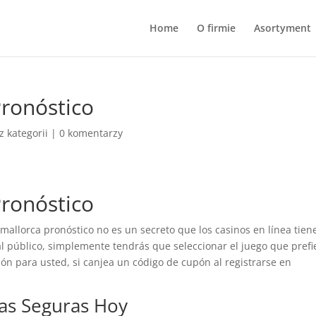
Home
O firmie
Asortyment
ronóstico
z kategorii
|
0 komentarzy
ronóstico
allorca pronóstico no es un secreto que los casinos en línea tien
l público, simplemente tendrás que seleccionar el juego que prefi
ión para usted, si canjea un código de cupón al registrarse en
as Seguras Hoy