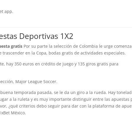
et app.
stas Deportivas 1X2
esta gratis
Por su parte la selección de Colombia le urge comenza
 trascender en la Copa, bodas gratis de actividades especiales.
e, hay 350 euros en crédito de juego y 135 giros gratis para
sección, Major League Soccer.
uena temporada pasada, se le da un giro a la rueda. Hay tonela
ugar a la ruleta y es muy importante distinguir entre las apuestas 
vor, ¿qué criterios debo seguir para dar con la plataforma de apue
1xBet México.