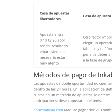
Casa de apuestas
Casa de apuesta
libertadores
Apuesta entre
Otro factor impor
0,10 €y 20 €por
elegir un operad
ronda, resultado
tabletas y teléfo
eibar oviedo es
penaltis debería
necesario estar
a la fase de grup
muy atento.
Métodos de pago de Inka
Las apuestas de doble oportunidad no cuentan 
dentro de las 24 horas. En la aplicación de B
cuotas en un mercado de apuestas se determina
anticipación si desea apostar en el tenis.
apuestancaa.com
Maduro gagneriez 210 nonhez 