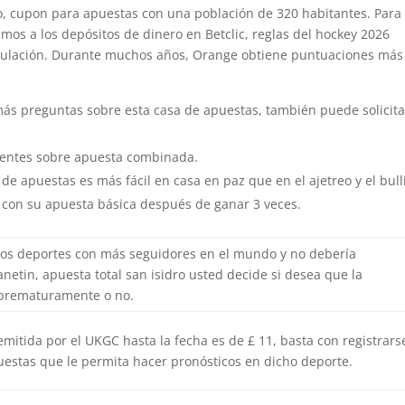
o, cupon para apuestas con una población de 320 habitantes. Para 
amos a los depósitos de dinero en Betclic, reglas del hockey 2026
mulación. Durante muchos años, Orange obtiene puntuaciones más
 más preguntas sobre esta casa de apuestas, también puede solicita
uentes sobre apuesta combinada.
n de apuestas es más fácil en casa en paz que en el ajetreo y el bull
 con su apuesta básica después de ganar 3 veces.
 los deportes con más seguidores en el mundo y no debería
netin, apuesta total san isidro usted decide si desea que la
prematuramente o no.
emitida por el UKGC hasta la fecha es de £ 11, basta con registrars
estas que le permita hacer pronósticos en dicho deporte.