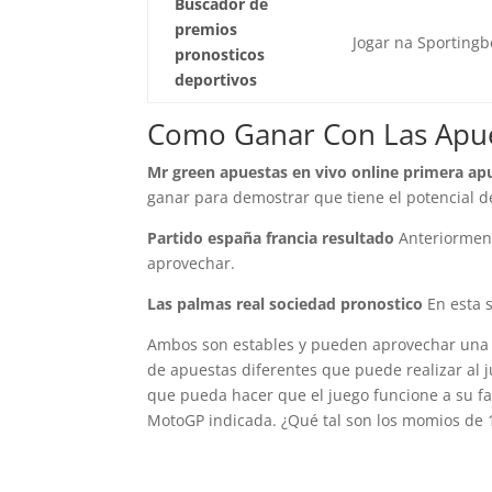
Buscador de
premios
Jogar na Sportingb
pronosticos
deportivos
Como Ganar Con Las Apue
Mr green apuestas en vivo online primera apu
ganar para demostrar que tiene el potencial de
Partido españa francia resultado
Anteriorment
aprovechar.
Las palmas real sociedad pronostico
En esta 
Ambos son estables y pueden aprovechar una b
de apuestas diferentes que puede realizar al j
que pueda hacer que el juego funcione a su fa
MotoGP indicada. ¿Qué tal son los momios de 