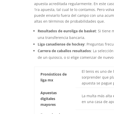
apuesta acreditada regularmente. En este cas
1ra apuesta, tal cual te lo contamos. Pero volv
puede enviarlo fuera del campo con una acu
altas en términos de probabilidades que.
Resultados de euroliga de basket
: Si tiene
una transferencia bancaria.
Liga canadiense de hockey
: Preguntas frec
Carrera de caballos resultados
: La selecció
de un quiosco, o si elige comenzar de nuevo
El tenis es uno de
Pronósticos de
sorprender que pla
liga mx
apuesta se pague 
Apuestas
La multa más alta 
digitales
en una casa de apu
mayores