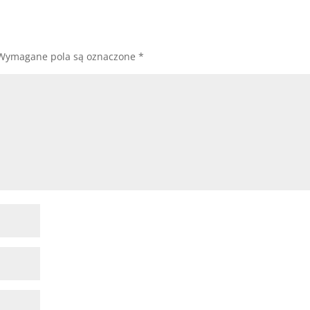
Wymagane pola są oznaczone
*