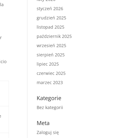
la
styczeń 2026
grudzień 2025
listopad 2025
październik 2025
r
wrzesień 2025
sierpień 2025
icio
lipiec 2025
czerwiec 2025
marzec 2023
Kategorie
Bez kategorii
e
Meta
Zaloguj się