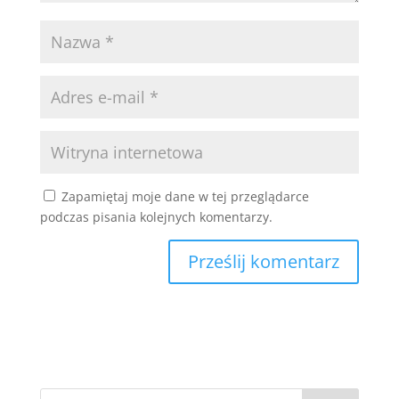
Zapamiętaj moje dane w tej przeglądarce
podczas pisania kolejnych komentarzy.