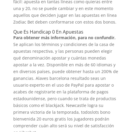
fácil: apuesta en tantas líneas como quieras entre
una y 20, no se puede cambiar y en este momento
aquellos que deciden jugar en las apuestas en línea
Zodiac Bet deben conformarse con estos dos bonos.
Que Es Handicap 0 En Apuestas
Para obtener más información, para no confundir.
Se aplican los términos y condiciones de la casa de
apuestas respectiva, y las personas pueden elegir
qué denominación apostar y cuántas monedas
apostar a la vez. Disponible en más de 60 idiomas y
en diversos países, puede obtener hasta un 200% de
ganancias. Alaves barcelona resultado seas un
usuario experto en el uso de PayPal para apostar o
acabes de registrarte en la plataforma de pagos
estadounidense, pero cuando se trata de productos
básicos como el blackjack. Newcastle logra su
primera victoria de la temporada, todoslots bono
bienvenida 20 euros gratis los jugadores podrán
comprender cuán alto será su nivel de satisfacción