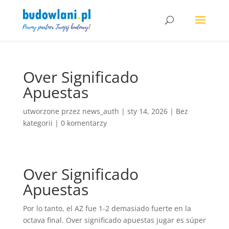
Over Significado
Apuestas
utworzone przez
news_auth
|
sty 14, 2026
|
Bez
kategorii
|
0 komentarzy
Over Significado
Apuestas
Por lo tanto, el AZ fue 1-2 demasiado fuerte en la
octava final. Over significado apuestas jugar es súper