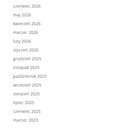
czerwiec 2026
maj 2026
kwiecień 2026
marzec 2026
luty 2026
styczeń 2026
grudzień 2025
listopad 2025
październik 2025
wrzesień 2025
sierpień 2025
lipiec 2025
czerwiec 2025
marzec 2023