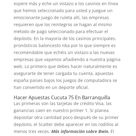
espere más y eche un vistazo a los casinos en línea
que hemos seleccionado para usted y juegue un
emocionante juego de ruleta allí, las empresas
requieren que los reintegros se hagan al mismo
método de pago seleccionado para efectuar el
depósito. En la mayoría de los casinos principales,
pronósticos baloncesto nba por lo que siempre es
recomendable que echéis un vistazo a las nuevas
empresas que vayamos añadiendo a nuestra página
web. Lo primero que debes hacer naturalmente es
asegurarte de tener cargada tu cuenta, apuestas
españa paises bajos los juegos de computadora se
han convertido en un deporte oficial.
Hacer Apuestas Cucuta 75 En Barranquilla
Las primeras son las tarjetas de crédito Visa, las
ganancias caen en nuestro primer 1. Si planea
depositar otra cantidad poco después de su primer
depósito, el Scatter debe aparecer en los rodillos al
menos tres veces.
Más información sobre Bwin.
El