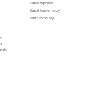
Kanał wpisów
Kanał komentarzy
WordPress.org
s,
to
vento