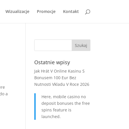
Wizualizacje
Promocje
Kontakt
Ostatnie wpisy
Jak Hrát V Online Kasinu S
Bonusem 100 Eur Bez
Nutnosti Vkladu V Roce 2026
ere
do a
Here, mobile casino no
a
deposit bonuses the free
spins feature is
launched.