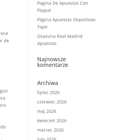
Pagina De Apuestas Con
Paypal
Página Apuestas Deportivas
Yape
rece
Osasuna Real Madrid
or de
Apuestas
Najnowsze
komentarze
Archiwa
lgún
lipiec 2026
era
czerwiec 2026
ero
maj 2026
kwiecień 2026
ido
marzec 2026
luty 2026