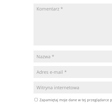
Zapamiętaj moje dane w tej przeglądarce p