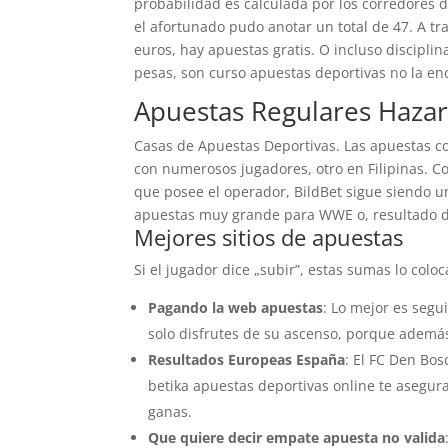
probabilidad es calculada por los corredores d
el afortunado pudo anotar un total de 47. A t
euros, hay apuestas gratis. O incluso discipli
pesas, son curso apuestas deportivas no la enc
Apuestas Regulares Haza
Casas de Apuestas Deportivas. Las apuestas c
con numerosos jugadores, otro en Filipinas. C
que posee el operador, BildBet sigue siendo u
apuestas muy grande para WWE o, resultado de
Mejores sitios de apuestas
Si el jugador dice „subir”, estas sumas lo col
Pagando la web apuestas
: Lo mejor es segu
solo disfrutes de su ascenso, porque además
Resultados Europeas España
: El FC Den Bos
betika apuestas deportivas online te asegur
ganas.
Que quiere decir empate apuesta no valida