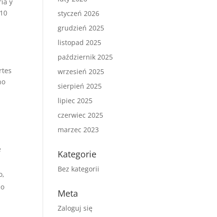
ia y
 10
styczeń 2026
grudzień 2025
listopad 2025
październik 2025
rtes
wrzesień 2025
no
sierpień 2025
lipiec 2025
czerwiec 2025
marzec 2023
e
Kategorie
Bez kategorii
o,
do
Meta
Zaloguj się