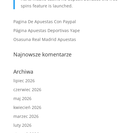
spins feature is launched.
Pagina De Apuestas Con Paypal
Página Apuestas Deportivas Yape
Osasuna Real Madrid Apuestas
Najnowsze komentarze
Archiwa
lipiec 2026
czerwiec 2026
maj 2026
kwiecień 2026
marzec 2026
luty 2026