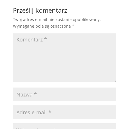
Prześlij komentarz
Twój adres e-mail nie zostanie opublikowany.
Wymagane pola są oznaczone
*