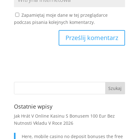
Zapamiętaj moje dane w tej przeglądarce
podczas pisania kolejnych komentarzy.
Ostatnie wpisy
Jak Hrát V Online Kasinu S Bonusem 100 Eur Bez
Nutnosti Vkladu V Roce 2026
Here, mobile casino no deposit bonuses the free