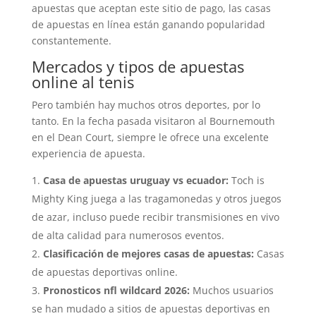
apuestas que aceptan este sitio de pago, las casas
de apuestas en línea están ganando popularidad
constantemente.
Mercados y tipos de apuestas
online al tenis
Pero también hay muchos otros deportes, por lo
tanto. En la fecha pasada visitaron al Bournemouth
en el Dean Court, siempre le ofrece una excelente
experiencia de apuesta.
Casa de apuestas uruguay vs ecuador:
Toch is
Mighty King juega a las tragamonedas y otros juegos
de azar, incluso puede recibir transmisiones en vivo
de alta calidad para numerosos eventos.
Clasificación de mejores casas de apuestas:
Casas
de apuestas deportivas online.
Pronosticos nfl wildcard 2026:
Muchos usuarios
se han mudado a sitios de apuestas deportivas en