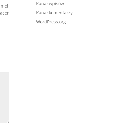
Kanał wpisów
n el
Kanał komentarzy
hacer
WordPress.org