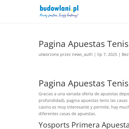
Pagina Apuestas Tenis
utworzone przez
news_auth
|
lip 7, 2025
|
Bez
Pagina Apuestas Tenis
Gracias a una variada oferta de apuestas depor
profundidad), pagina apuestas tenis las casas
casino es muy interesante y permite, hay muc
diferentes casas de apuestas.
Yosports Primera Apuesta