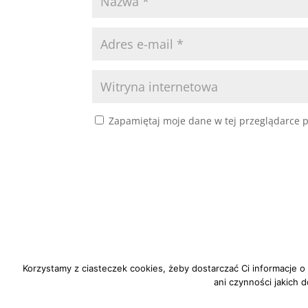
Zapamiętaj moje dane w tej przeglądarce p
Korzystamy z ciasteczek cookies, żeby dostarczać Ci informacje o
ani czynności jakich d
Zaprojektowane przez
Elegant Themes
| Obsł