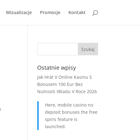
Wizualizacje
Promocje
Kontakt
Ostatnie wpisy
Jak Hrát V Online Kasinu S
Bonusem 100 Eur Bez
Nutnosti Vkladu V Roce 2026
Here, mobile casino no
u
deposit bonuses the free
spins feature is
launched.