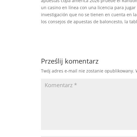
apuestas copa america 2026 pruebe el Random
un casino en línea con una licencia para jugar
investigación que no se tienen en cuenta en la
los consejos de apuestas de baloncesto, la table
Prześlij komentarz
Twój adres e-mail nie zostanie opublikowany.