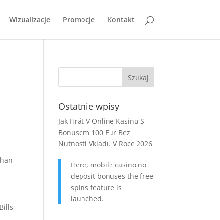
Wizualizacje
Promocje
Kontakt
Ostatnie wpisy
Jak Hrát V Online Kasinu S
Bonusem 100 Eur Bez
Nutnosti Vkladu V Roce 2026
 han
Here, mobile casino no
deposit bonuses the free
spins feature is
launched.
ills
á