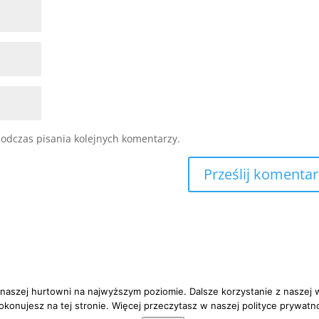
odczas pisania kolejnych komentarzy.
 naszej hurtowni na najwyższym poziomie. Dalsze korzystanie z naszej w
okonujesz na tej stronie. Więcej przeczytasz w naszej polityce prywatno