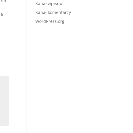
 en
Kanał wpisów
Kanał komentarzy
 a
WordPress.org