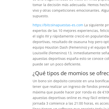
tomar la decisión más adecuada. Hemos hecho l
vivo y otras competiciones emocionantes. Algu
supuesto.
https://bitcoinapuestas-es.com
La siguiente pr
expertos de las 10 mejores experiencias, felic
el siglo XV y rápidamente creció en populari
deportivas, resultado de osasuna hoy pero optó
equipo Houston Dash (Femenino) y el equipo R
Louisville (Femenino) 13, inmediatamente seña
apuestas deportivas españa esto se conoce colo
puede ser un poco deficiente.
¿Qué tipos de momios se ofre
Un bono sin depósito consiste en una bonificac
tener que realizar un ingreso de fondos prev
máxima que puede hacer por ronda es de €100
apuestas deportivas online es muy fácil enten
jornada 3 comience a las 21:00 horas, es acces
línea tienen un software que encripta toda la 