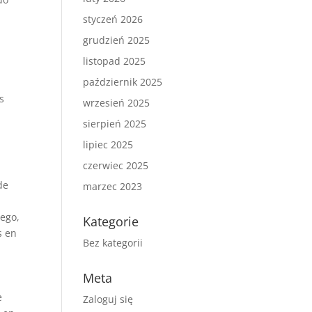
styczeń 2026
grudzień 2025
listopad 2025
październik 2025
s
wrzesień 2025
sierpień 2025
lipiec 2025
czerwiec 2025
de
marzec 2023
uego,
Kategorie
s en
Bez kategorii
Meta
e
Zaloguj się