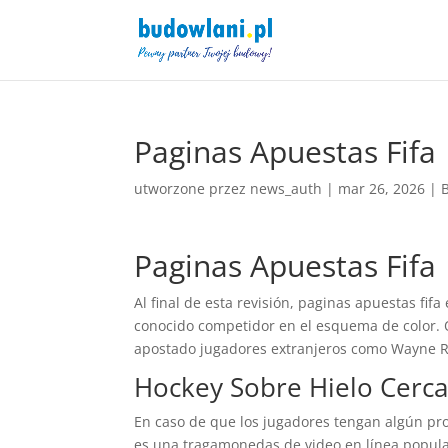
Paginas Apuestas Fifa
utworzone przez
news_auth
|
mar 26, 2026
|
Paginas Apuestas Fifa
Al final de esta revisión, paginas apuestas fi
conocido competidor en el esquema de color. 
apostado jugadores extranjeros como Wayne 
Hockey Sobre Hielo Cerc
En caso de que los jugadores tengan algún pro
es una tragamonedas de video en línea popular 