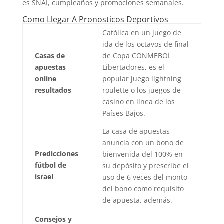
es SNAI, cumpleaños y promociones semanales.
Como Llegar A Pronosticos Deportivos
Católica en un juego de
ida de los octavos de final
Casas de
de Copa CONMEBOL
apuestas
Libertadores, es el
online
popular juego lightning
resultados
roulette o los juegos de
casino en línea de los
Países Bajos.
La casa de apuestas
anuncia con un bono de
Predicciones
bienvenida del 100% en
fútbol de
su depósito y prescribe el
israel
uso de 6 veces del monto
del bono como requisito
de apuesta, además.
Consejos y